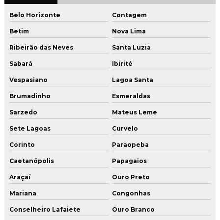
Projeto de instalação de gás
Belo Horizonte
Contagem
Projeto de instalação de gás predial
Betim
Nova Lima
Ribeirão das Neves
Santa Luzia
Renovação de avcb
Sabará
Ibirité
Renovação de avcb minas gerais
Vespasiano
Lagoa Santa
Reparo vazamento de gas
Brumadinho
Esmeraldas
Serviço de conversão de fogão
Sarzedo
Mateus Leme
Sete Lagoas
Curvelo
Serviço de instalação de gas
Corinto
Paraopeba
Serviço de instalação de gas residencial
Caetanópolis
Papagaios
Teste de estanqueidade de gás
Araçaí
Ouro Preto
Mariana
Congonhas
Teste de estanqueidade de gas glp
Conselheiro Lafaiete
Ouro Branco
Tubo de cobre para gás