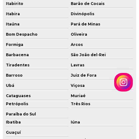
Itabirito
Barão de Cocais
Tubo de cobre para gas glp
Itabira
Divinópolis
Tubo de cobre para gas preço
Itaúna
Pará de Minas
Bom Despacho
Oliveira
Tubulação para gas
Formiga
Arcos
Tubulação de gas glp residencial
Barbacena
São João del-Rei
Tubulação de gas predial
Tiradentes
Lavras
Tubulação para gás residencial
Barroso
Juiz de Fora
Ubá
Viçosa
Tubulação instalação gas
Cataguases
Muriaé
Vistoria gas
Petrópolis
Três Rios
Paraíba do Sul
Ibatiba
Iúna
Guaçuí