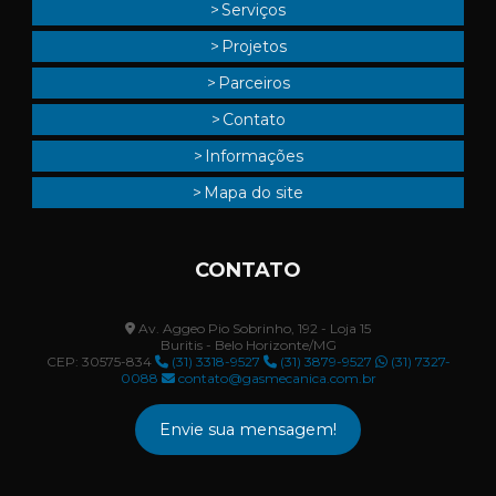
Serviços
Projetos
Parceiros
Contato
Informações
Mapa do site
CONTATO
Av. Aggeo Pio Sobrinho, 192 - Loja 15
Buritis - Belo Horizonte/MG
CEP: 30575-834
(31) 3318-9527
(31) 3879-9527
(31) 7327-
0088
contato@gasmecanica.com.br
Envie sua mensagem!