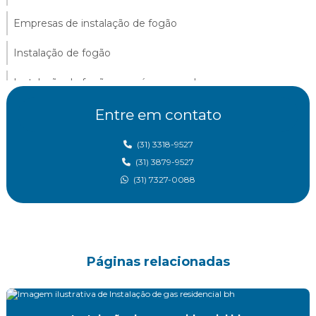
Empresas de instalação de fogão
Instalação de fogão
Instalação de fogão em gás encanado
Instalação fogão gn
Entre em contato
Instalação de gás em belo horizonte
(31) 3318-9527
(31) 3879-9527
Instalação de gas canalizado
(31) 7327-0088
Instalação de gas glp
Instalação de gas glp residencial
Instalação de gas residencial
Páginas relacionadas
Instalação de gas residencial bh