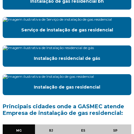
Instalação de gas residencial bh
Instalação de glp predial
Instalação de medidores de gás
Instalação residencial de gás
Serviço de instalação de gas residencial
Laudo de estanqueidade de gás
Manutenção preventiva e corretiva gás
Instalação residencial de gás
Manutenção preventiva de gás
Montagem de central de gas
Instalação de gas residencial
Mudança de ponto de gas
Projeto e execução de instalação de gás natural
Principais cidades onde a GASMEC atende
Empresa de instalação de gas residencial:
Projeto de gás glp
Projeto de gas natural
MG
RJ
ES
SP