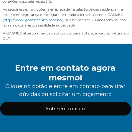
conexões, caso seja necessário.
Ao seguir essas instruções, a empresa de instalação de gás residencial irá
atuar com segurança e entregará resultados efetivos. Como a GASMEC
(
http://www.gasmecanica.com.br/
), que há mais de 20 anos tem atuado
no ramo com responsabilidade e qualidade.
A GASMEC atua com venda de produtos para instalação de gás natural ou
GLP.
Entre em contato agora
mesmo!
Clique no botão e entre em contato para tirar
dúvidas ou solicitar um orçamento
Entre em contato