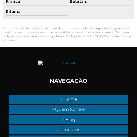
Franca
Batatais
Rifaina
O conteúdo do texto desta página é de direito reservado. Sua reprodução, parcial ou
total, mesmo citando nossos links, é proibida sem a autorização do autor. Crime de
violação de direito autoral – artigo 184 do Código Penal –
Lei 9610/98 - Lei de direitos
autorais
.
NAVEGAÇÃO
Home
Quem Somos
Blog
Produtos