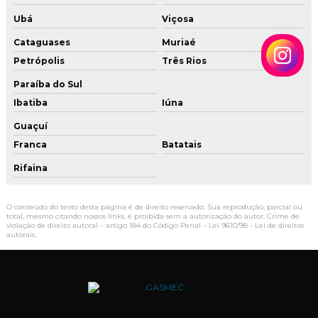
Ubá
Viçosa
Tubulação instalação gas
Cataguases
Muriaé
Vistoria gas
Petrópolis
Três Rios
Paraíba do Sul
Ibatiba
Iúna
Guaçuí
Franca
Batatais
Rifaina
O conteúdo do texto desta página é de direito reservado. Sua reprodução, parcial ou
total, mesmo citando nossos links, é proibida sem a autorização do autor. Crime de
violação de direito autoral – artigo 184 do Código Penal –
Lei 9610/98 - Lei de direitos
autorais
.