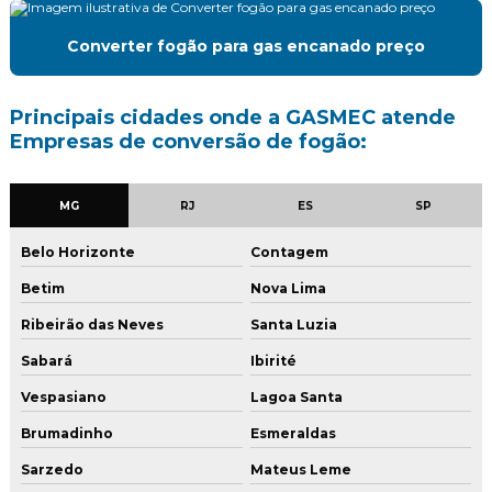
Montagem de central de gas
Converter fogão para gas encanado preço
Mudança de ponto de gas
Projeto e execução de instalação de gás natural
Principais cidades onde a GASMEC atende
Empresas de conversão de fogão:
Projeto de gás glp
Projeto de gas natural
MG
RJ
ES
SP
Projeto de instalação de gás
Belo Horizonte
Contagem
Projeto de instalação de gás predial
Betim
Nova Lima
Ribeirão das Neves
Santa Luzia
Renovação de avcb
Sabará
Ibirité
Renovação de avcb minas gerais
Vespasiano
Lagoa Santa
Reparo vazamento de gas
Brumadinho
Esmeraldas
Serviço de conversão de fogão
Sarzedo
Mateus Leme