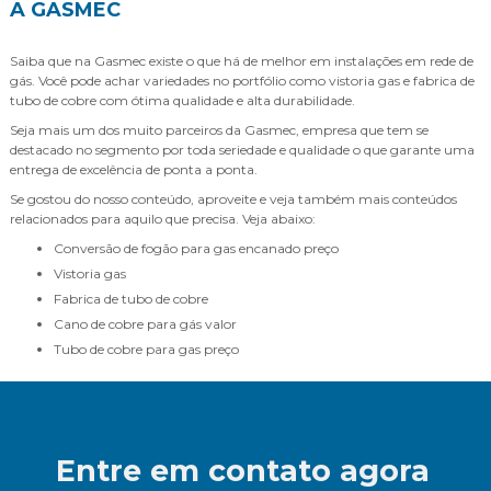
A GASMEC
Saiba que na Gasmec existe o que há de melhor em instalações em rede de
gás. Você pode achar variedades no portfólio como vistoria gas e fabrica de
tubo de cobre com ótima qualidade e alta durabilidade.
Seja mais um dos muito parceiros da Gasmec, empresa que tem se
destacado no segmento por toda seriedade e qualidade o que garante uma
entrega de excelência de ponta a ponta.
Se gostou do nosso conteúdo, aproveite e veja também mais conteúdos
relacionados para aquilo que precisa. Veja abaixo:
conversão de fogão para gas encanado preço
vistoria gas
fabrica de tubo de cobre
cano de cobre para gás valor
tubo de cobre para gas preço
Entre em contato agora