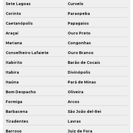
Sete Lagoas
Curvelo
Serviço de instalação de gas
Corinto
Paraopeba
Serviço de instalação de gas residencial
Caetanópolis
Papagaios
Teste de estanqueidade de gás
Araçaí
Ouro Preto
Mariana
Congonhas
Teste de estanqueidade de gas glp
Conselheiro Lafaiete
Ouro Branco
Tubo de cobre para gás
Itabirito
Barão de Cocais
Tubo de cobre para gas glp
Itabira
Divinópolis
Tubo de cobre para gas preço
Itaúna
Pará de Minas
Bom Despacho
Oliveira
Tubulação para gas
Formiga
Arcos
Tubulação de gas glp residencial
Barbacena
São João del-Rei
Tubulação de gas predial
Tiradentes
Lavras
Tubulação para gás residencial
Barroso
Juiz de Fora