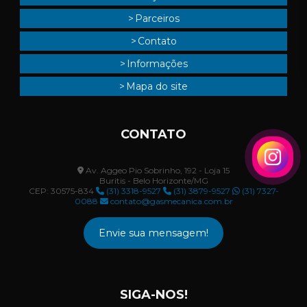
Parceiros
Contato
Informações
Mapa do site
CONTATO
Av. Aggeo Pio Sobrinho, 192 - Loja 15
Buritis - Belo Horizonte/MG
CEP: 30575-834
(31) 3318-9527
(31) 3879-9527
(31) 7327-
0088
contato@gasmecanica.com.br
Envie sua mensagem!
SIGA-NOS!