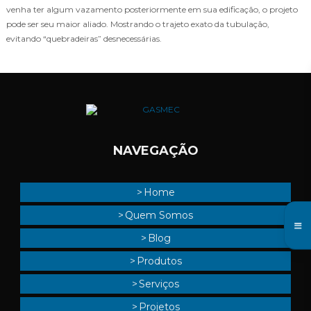
venha ter algum vazamento posteriormente em sua edificação, o projeto
pode ser seu maior aliado. Mostrando o trajeto exato da tubulação,
evitando “quebradeiras” desnecessárias.
NAVEGAÇÃO
Home
Quem Somos
Blog
Produtos
Serviços
Projetos