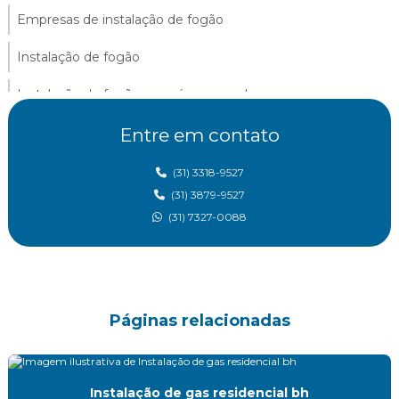
Empresas de instalação de fogão
Instalação de fogão
Instalação de fogão em gás encanado
Instalação fogão gn
Entre em contato
Instalação de gás em belo horizonte
(31) 3318-9527
(31) 3879-9527
Instalação de gas canalizado
(31) 7327-0088
Instalação de gas glp
Instalação de gas glp residencial
Instalação de gas residencial
Páginas relacionadas
Instalação de gas residencial bh
Instalação de gas residencial bh
Instalação de glp predial