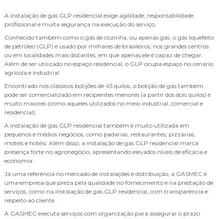
A instalação de gás GLP residencial exige agilidade, responsabilidade
profissional e muita segurança na execução do serviço.
Conhecido também como o gás de cozinha, ou apenas gás, o gás liquefeito
de petróleo (GLP) é usado por milhares de brasileiros, nos grandes centros
ou em localidades mais distantes, em que apenas ele é capaz de chegar.
Além de ser utilizado no espaço residencial, o GLP ocupa espaço no cenário
agrícola e industrial.
Encontrado nos clássicos botijões de 45 quilos, o botijão de gás também
pode ser comercializado em recipientes menores (a partir dos dois quilos) e
muito maiores (como aqueles utilizados no meio industrial, comercial e
residencial).
A instalação de gás GLP residencial também é muito utilizada em
pequenos e médios negócios, como padarias, restaurantes, pizzarias,
motéis e hotéis. Além disso, a instalação de gás GLP residencial marca
presença forte no agronegócio, apresentando elevados níveis de eficácia e
economia.
Já uma referência no mercado de instalações e distribuição, a GASMEC é
uma empresa que preza pela qualidade no fornecimento e na prestação de
serviços, como na instalação de gás GLP residencial, com transparência e
respeito ao cliente.
A GASMEC executa serviços com organização para assegurar o prazo