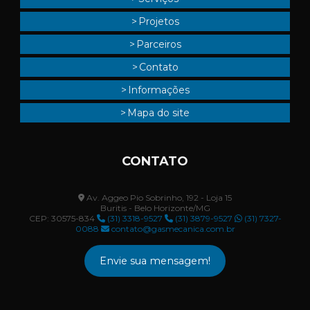
Projetos
Parceiros
Contato
Informações
Mapa do site
CONTATO
Av. Aggeo Pio Sobrinho, 192 - Loja 15
Buritis - Belo Horizonte/MG
CEP: 30575-834
(31) 3318-9527
(31) 3879-9527
(31) 7327-
0088
contato@gasmecanica.com.br
Envie sua mensagem!