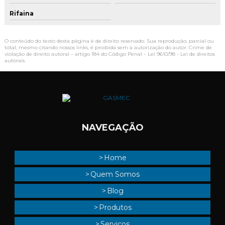
Rifaina
O conteúdo do texto desta página é de direito reservado. Sua reprodução, parcial ou
total, mesmo citando nossos links, é proibida sem a autorização do autor. Crime de
violação de direito autoral – artigo 184 do Código Penal –
Lei 9610/98 - Lei de direitos
autorais
.
NAVEGAÇÃO
Home
Quem Somos
Blog
Produtos
Serviços