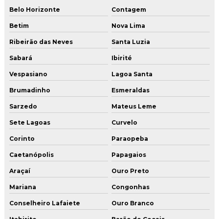
Projeto de instalação de gás
Belo Horizonte
Contagem
Projeto de instalação de gás predial
Betim
Nova Lima
Ribeirão das Neves
Santa Luzia
Renovação de avcb
Sabará
Ibirité
Renovação de avcb minas gerais
Vespasiano
Lagoa Santa
Reparo vazamento de gas
Brumadinho
Esmeraldas
Serviço de conversão de fogão
Sarzedo
Mateus Leme
Sete Lagoas
Curvelo
Serviço de instalação de gas
Corinto
Paraopeba
Serviço de instalação de gas residencial
Caetanópolis
Papagaios
Teste de estanqueidade de gás
Araçaí
Ouro Preto
Mariana
Congonhas
Teste de estanqueidade de gas glp
Conselheiro Lafaiete
Ouro Branco
Tubo de cobre para gás