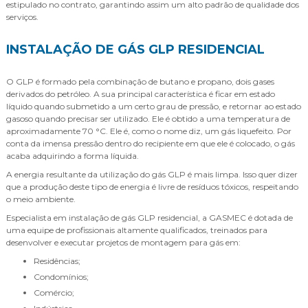
estipulado no contrato, garantindo assim um alto padrão de qualidade dos
serviços.
INSTALAÇÃO DE GÁS GLP RESIDENCIAL
O GLP é formado pela combinação de butano e propano, dois gases
derivados do petróleo. A sua principal característica é ficar em estado
líquido quando submetido a um certo grau de pressão, e retornar ao estado
gasoso quando precisar ser utilizado. Ele é obtido a uma temperatura de
aproximadamente 70 °C. Ele é, como o nome diz, um gás liquefeito. Por
conta da imensa pressão dentro do recipiente em que ele é colocado, o gás
acaba adquirindo a forma líquida.
A energia resultante da utilização do gás GLP é mais limpa. Isso quer dizer
que a produção deste tipo de energia é livre de resíduos tóxicos, respeitando
o meio ambiente.
Especialista em instalação de gás GLP residencial, a GASMEC é dotada de
uma equipe de profissionais altamente qualificados, treinados para
desenvolver e executar projetos de montagem para gás em:
Residências;
Condomínios;
Comércio;