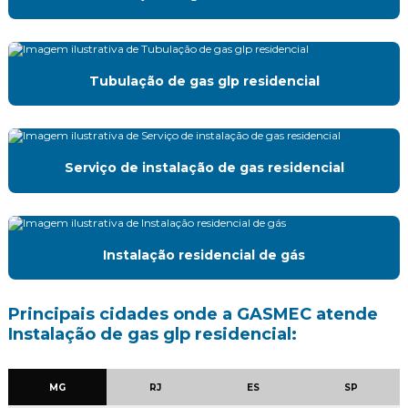
Instalação de medidores de gás
Instalação residencial de gás
Tubulação de gas glp residencial
Laudo de estanqueidade de gás
Manutenção preventiva e corretiva gás
Serviço de instalação de gas residencial
Manutenção preventiva de gás
Montagem de central de gas
Instalação residencial de gás
Mudança de ponto de gas
Projeto e execução de instalação de gás natural
Principais cidades onde a GASMEC atende
Instalação de gas glp residencial:
Projeto de gás glp
Projeto de gas natural
MG
RJ
ES
SP