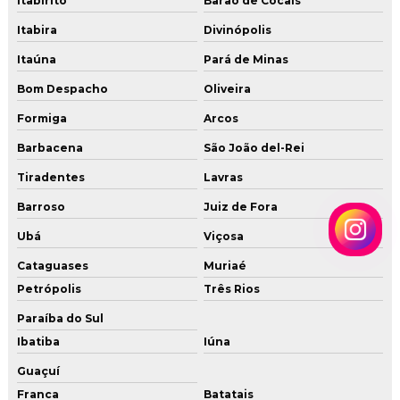
Itabirito
Barão de Cocais
Tubo de cobre para gas glp
Itabira
Divinópolis
Tubo de cobre para gas preço
Itaúna
Pará de Minas
Bom Despacho
Oliveira
Tubulação para gas
Formiga
Arcos
Tubulação de gas glp residencial
Barbacena
São João del-Rei
Tubulação de gas predial
Tiradentes
Lavras
Tubulação para gás residencial
Barroso
Juiz de Fora
Ubá
Viçosa
Tubulação instalação gas
Cataguases
Muriaé
Vistoria gas
Petrópolis
Três Rios
Paraíba do Sul
Ibatiba
Iúna
Guaçuí
Franca
Batatais