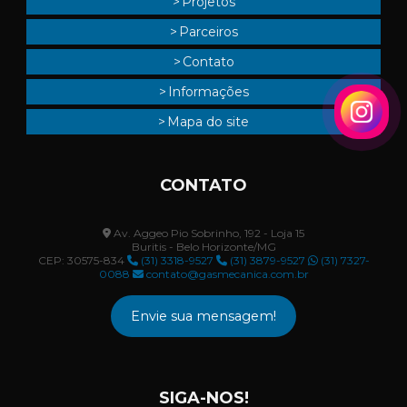
Projetos
Parceiros
Contato
Informações
Mapa do site
CONTATO
Av. Aggeo Pio Sobrinho, 192 - Loja 15
Buritis - Belo Horizonte/MG
CEP: 30575-834
(31) 3318-9527
(31) 3879-9527
(31) 7327-
0088
contato@gasmecanica.com.br
Envie sua mensagem!
SIGA-NOS!