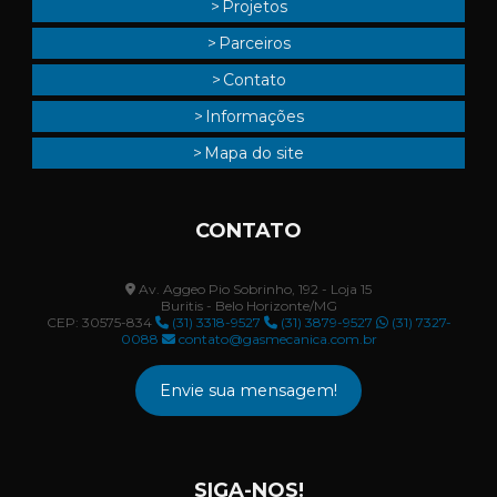
Projetos
Parceiros
Contato
Informações
Mapa do site
CONTATO
Av. Aggeo Pio Sobrinho, 192 - Loja 15
Buritis - Belo Horizonte/MG
CEP: 30575-834
(31) 3318-9527
(31) 3879-9527
(31) 7327-
0088
contato@gasmecanica.com.br
Envie sua mensagem!
SIGA-NOS!