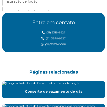
Instalação de fogão
Instalação de fogão em gás encanado
Instalação fogão gn
Entre em contato
Instalação de gás em belo horizonte
(31) 3318-9527
(31) 3879-9527
Instalação de gas canalizado
(31) 7327-0088
Instalação de gas glp
Instalação de gas glp residencial
Instalação de gas residencial
Páginas relacionadas
Instalação de gas residencial bh
Conserto de vazamento de gás
Instalação de glp predial
Instalação de medidores de gás