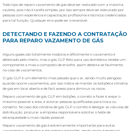
Todo tipo de reparo vazamento de gás deve ser realizado com a máxima
cautela, pois não é tarefa simples, por isso sempre deve ser executado por
pessoas com experiência e capacitação profissional e técnicos credenciados
para tal função. Qualquer erro pode ser irreversível.
DETECTANDO E FAZENDO A CONTRATAÇÃO
PARA REPARO VAZAMENTO DE GÁS
Alguns gases são totalmente inodoros e dificilmente o vazamento é
detectado pelo cheiro, mas o gás GLP feito para uso doméstico recebe um
componente a mais o composto de enxofre, assim detecta-se facilmente,
no caso de vazamentos.
O gás GLP é um elemento mais pesado que o ar, sendo muito perigoso
quando ocorre vazamentos, por isso indica-se manter os botijões e cilindros
de gás em local aberto e de fácil acesso para diminuir os riscos.
Reparo vazamento de gás GLP em botijões, o correto a fazer é arejar o
máximo possível a área, e acionar pessoas qualificadas para troca ou
conserto. No caso dos cilindros de gás GLP o correto é desligar as válvulas de
distribuição, procurar a empresa responsável e solicitar o teste de
estanqueidade o mais rápido possível.
Reparo vazamento de gás é extremamente importante para evitar
vazamentos, incêndios e até mesmo explosões, sendo assim é essencial