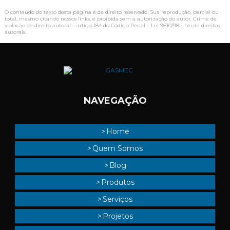
O conteúdo do texto desta página é de direito reservado. Sua reprodução, parcial ou
total, mesmo citando nossos links, é proibida sem a autorização do autor. Crime de
violação de direito autoral – artigo 184 do Código Penal –
Lei 9610/98 - Lei de direitos
autorais
.
NAVEGAÇÃO
Home
Quem Somos
Blog
Produtos
Serviços
Projetos