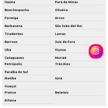
Tubo de cobre para gas preço
Itaúna
Pará de Minas
Bom Despacho
Oliveira
Tubulação para gas
Formiga
Arcos
Tubulação de gas glp residencial
Barbacena
São João del-Rei
Tubulação de gas predial
Tiradentes
Lavras
Tubulação para gás residencial
Barroso
Juiz de Fora
Ubá
Viçosa
Tubulação instalação gas
Cataguases
Muriaé
Vistoria gas
Petrópolis
Três Rios
Paraíba do Sul
Ibatiba
Iúna
Guaçuí
Franca
Batatais
Rifaina