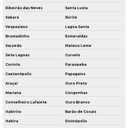
Ribeirão das Neves
Santa Luzia
Renovação de avcb
Sabará
Ibirité
Renovação de avcb minas gerais
Vespasiano
Lagoa Santa
Reparo vazamento de gas
Brumadinho
Esmeraldas
Serviço de conversão de fogão
Sarzedo
Mateus Leme
Sete Lagoas
Curvelo
Serviço de instalação de gas
Corinto
Paraopeba
Serviço de instalação de gas residencial
Caetanópolis
Papagaios
Teste de estanqueidade de gás
Araçaí
Ouro Preto
Mariana
Congonhas
Teste de estanqueidade de gas glp
Conselheiro Lafaiete
Ouro Branco
Tubo de cobre para gás
Itabirito
Barão de Cocais
Tubo de cobre para gas glp
Itabira
Divinópolis