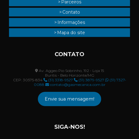
Parceiros
Contato
Informações
Mapa do site
CONTATO
Av. Aggeo Pio Sobrinho, 192 - Loja 15
Buritis - Belo Horizonte/MG
CEP: 30575-834
(31) 3318-9527
(31) 3879-9527
(31) 7327-
0088
contato@gasmecanica.com.br
Envie sua mensagem!
SIGA-NOS!