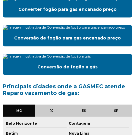
Instalação residencial de gás
Converter fogão para gas encanado preço
Laudo de estanqueidade de gás
Manutenção preventiva e corretiva gás
Conversão de fogão para gas encanado preço
Manutenção preventiva de gás
Montagem de central de gas
Conversão de fogão a gás
Mudança de ponto de gas
Projeto e execução de instalação de gás natural
Principais cidades onde a GASMEC atende
Reparo vazamento de gas:
Projeto de gás glp
Projeto de gas natural
MG
RJ
ES
SP
Projeto de instalação de gás
Belo Horizonte
Contagem
Projeto de instalação de gás predial
Betim
Nova Lima