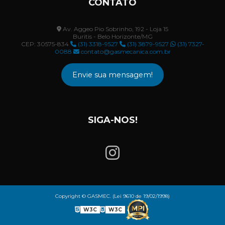
CONTATO
Av. Aggeo Pio Sobrinho, 192 - Loja 15
Buritis - Belo Horizonte/MG
CEP: 30575-834
(31) 3318-9527
(31) 3879-9527
(31) 7327-
0088
contato@gasmecanica.com.br
Envie sua mensagem!
SIGA-NOS!
Copyright © GASMEC. (Lei 9610 de 19/02/1998)
W3C
W3C