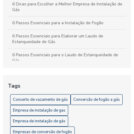
6 Dicas para Escolher a Melhor Empresa de Instalação de
Gás
6 Passos Essenciais para a Instalação de Fogão
6 Passos Essenciais para Elaborar um Laudo de
Estanqueidade de Gás
6 Passos Essenciais para o Laudo de Estanqueidade de
Gás
7 Dicas Essenciais para Instalação Residencial de Gás
Segura
Tags
A Importância da Vistoria de Gás
Conserto de vazamento de gás
Conversão de fogão a gás
Como Contratar um Serviço de Vistoria de Gás de
Empresa de instalação de gas
Qualidade
Empresa de instalação de gás
Como Elaborar um Projeto de Gás GLP Eficiente
Empresas de conversão de fogão