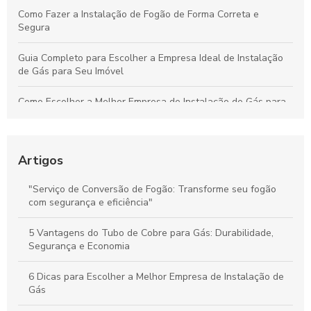
Como Fazer a Instalação de Fogão de Forma Correta e
Segura
Guia Completo para Escolher a Empresa Ideal de Instalação
de Gás para Seu Imóvel
Como Escolher a Melhor Empresa de Instalação de Gás para
Sua Residência ou Comércio
Estratégias Essenciais para Melhorar a Coleta de Mercadorias
e Aumentar a Eficiência Logística
Artigos
Guia Definitivo para Instalar Fogões: Passos Práticos e Dicas
"Serviço de Conversão de Fogão: Transforme seu fogão
Essenciais
com segurança e eficiência"
Guia Essencial para Instalar Seu Fogão Corretamente e Evitar
5 Vantagens do Tubo de Cobre para Gás: Durabilidade,
Erros Frequentes
Segurança e Economia
6 Dicas para Escolher a Melhor Empresa de Instalação de
Gás