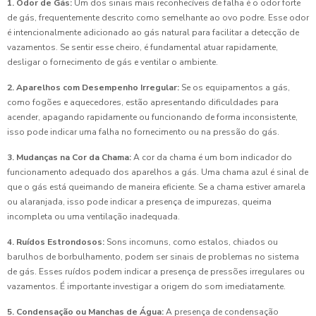
1. Odor de Gás:
Um dos sinais mais reconhecíveis de falha é o odor forte
de gás, frequentemente descrito como semelhante ao ovo podre. Esse odor
é intencionalmente adicionado ao gás natural para facilitar a detecção de
vazamentos. Se sentir esse cheiro, é fundamental atuar rapidamente,
desligar o fornecimento de gás e ventilar o ambiente.
2. Aparelhos com Desempenho Irregular:
Se os equipamentos a gás,
como fogões e aquecedores, estão apresentando dificuldades para
acender, apagando rapidamente ou funcionando de forma inconsistente,
isso pode indicar uma falha no fornecimento ou na pressão do gás.
3. Mudanças na Cor da Chama:
A cor da chama é um bom indicador do
funcionamento adequado dos aparelhos a gás. Uma chama azul é sinal de
que o gás está queimando de maneira eficiente. Se a chama estiver amarela
ou alaranjada, isso pode indicar a presença de impurezas, queima
incompleta ou uma ventilação inadequada.
4. Ruídos Estrondosos:
Sons incomuns, como estalos, chiados ou
barulhos de borbulhamento, podem ser sinais de problemas no sistema
de gás. Esses ruídos podem indicar a presença de pressões irregulares ou
vazamentos. É importante investigar a origem do som imediatamente.
5. Condensação ou Manchas de Água:
A presença de condensação