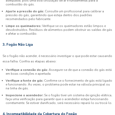
adequada, pois uma boa circulação de ar é fundamental para a
combustão do gás.
Ajuste a pressão do gás:
Consulte um profissional para calibrar a
pressão do gás, garantindo que esteja dentro dos padrões
recomendados pelo fabricante.
Limpe os queimadores:
Verifique se os queimadores estão limpos e
desobstruídos. Resíduos de alimentos podem obstruir as saídas de gás
e afetar a combustão.
3. Fogão Não Liga
Se o fogão não acender, é necessário investigar o que pode estar causando
essa falha. Confira as etapas abaixo:
Verifique a conexão do gás:
Assegure-se de que a conexão do gás está
em boas condições e apertada.
Verifique a fonte de gás:
Confirme se o fornecimento de gás está ligado
e funcionando. Às vezes, o problema pode estar na válvula principal ou
na linha de gás.
Inspecione o acendedor:
Se o fogão tiver um sistema de ignição elétrica,
faça uma verificação para garantir que o acendedor esteja funcionando
corretamente. Se estiver danificado, será necessário repará-lo ou trocá-lo.
4. Incompatibilidade da Cobertura do Fogão