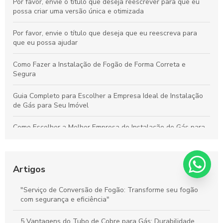
Por favor, envie o título que deseja reescrever para que eu
possa criar uma versão única e otimizada
Por favor, envie o título que deseja que eu reescreva para
que eu possa ajudar
Como Fazer a Instalação de Fogão de Forma Correta e
Segura
Guia Completo para Escolher a Empresa Ideal de Instalação
de Gás para Seu Imóvel
Como Escolher a Melhor Empresa de Instalação de Gás para
Sua Residência ou Comércio
Estratégias Essenciais para Melhorar a Coleta de Mercadorias
e Aumentar a Eficiência Logística
Artigos
Guia Definitivo para Instalar Fogões: Passos Práticos e Dicas
"Serviço de Conversão de Fogão: Transforme seu fogão
Essenciais
com segurança e eficiência"
Guia Essencial para Instalar Seu Fogão Corretamente e Evitar
5 Vantagens do Tubo de Cobre para Gás: Durabilidade,