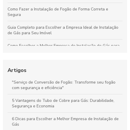
Como Fazer a Instalação de Fogão de Forma Correta e
Segura
Guia Completo para Escolher a Empresa Ideal de Instalação
de Gás para Seu Imóvel
Como Escolher a Melhor Empresa de Instalação de Gás para
Sua Residência ou Comércio
Estratégias Essenciais para Melhorar a Coleta de Mercadorias
e Aumentar a Eficiência Logística
Artigos
Guia Definitivo para Instalar Fogões: Passos Práticos e Dicas
"Serviço de Conversão de Fogão: Transforme seu fogão
Essenciais
com segurança e eficiência"
Guia Essencial para Instalar Seu Fogão Corretamente e Evitar
5 Vantagens do Tubo de Cobre para Gás: Durabilidade,
Erros Frequentes
Segurança e Economia
6 Dicas para Escolher a Melhor Empresa de Instalação de
Gás