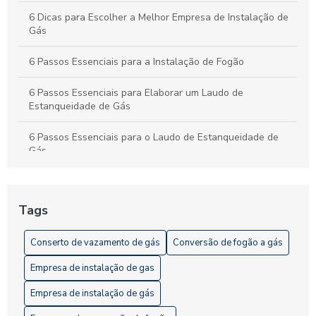
6 Dicas para Escolher a Melhor Empresa de Instalação de
Gás
6 Passos Essenciais para a Instalação de Fogão
6 Passos Essenciais para Elaborar um Laudo de
Estanqueidade de Gás
6 Passos Essenciais para o Laudo de Estanqueidade de
Gás
7 Dicas Essenciais para Instalação Residencial de Gás
Segura
Tags
A Importância da Vistoria de Gás
Conserto de vazamento de gás
Conversão de fogão a gás
Como Contratar um Serviço de Vistoria de Gás de
Empresa de instalação de gas
Qualidade
Empresa de instalação de gás
Como Elaborar um Projeto de Gás GLP Eficiente