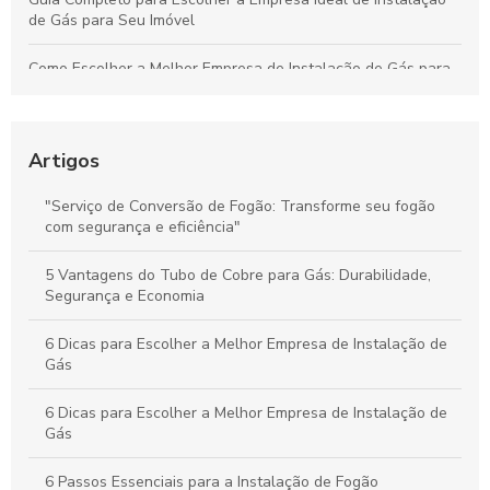
de Gás para Seu Imóvel
Como Escolher a Melhor Empresa de Instalação de Gás para
Sua Residência ou Comércio
Estratégias Essenciais para Melhorar a Coleta de Mercadorias
e Aumentar a Eficiência Logística
Artigos
Guia Definitivo para Instalar Fogões: Passos Práticos e Dicas
"Serviço de Conversão de Fogão: Transforme seu fogão
Essenciais
com segurança e eficiência"
Guia Essencial para Instalar Seu Fogão Corretamente e Evitar
5 Vantagens do Tubo de Cobre para Gás: Durabilidade,
Erros Frequentes
Segurança e Economia
6 Dicas para Escolher a Melhor Empresa de Instalação de
Gás
6 Dicas para Escolher a Melhor Empresa de Instalação de
Gás
6 Passos Essenciais para a Instalação de Fogão