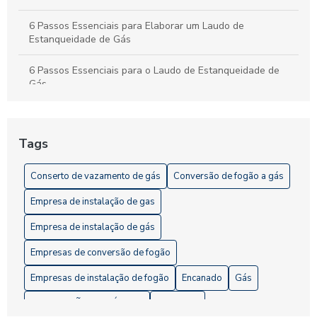
6 Passos Essenciais para Elaborar um Laudo de
Estanqueidade de Gás
6 Passos Essenciais para o Laudo de Estanqueidade de
Gás
7 Dicas Essenciais para Instalação Residencial de Gás
Segura
Tags
A Importância da Vistoria de Gás
Conserto de vazamento de gás
Conversão de fogão a gás
Como Contratar um Serviço de Vistoria de Gás de
Empresa de instalação de gas
Qualidade
Empresa de instalação de gás
Como Elaborar um Projeto de Gás GLP Eficiente
Empresas de conversão de fogão
Como Elaborar um Projeto de Instalação de Gás Predial de
Empresas de instalação de fogão
Encanado
Gás
Forma Segura e Eficiente
INSTALAÇÃO DE GÁS GLP
Instalação
Como Escolher a Empresa de Instalação de Gás Ideal para