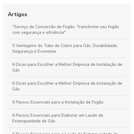
Estratégias Essenciais para Melhorar a Coleta de Mercadorias
e Aumentar a Eficiência Logística
Artigos
Guia Definitivo para Instalar Fogões: Passos Práticos e Dicas
"Serviço de Conversão de Fogão: Transforme seu fogão
Essenciais
com segurança e eficiência"
Guia Essencial para Instalar Seu Fogão Corretamente e Evitar
5 Vantagens do Tubo de Cobre para Gás: Durabilidade,
Erros Frequentes
Segurança e Economia
6 Dicas para Escolher a Melhor Empresa de Instalação de
Gás
6 Dicas para Escolher a Melhor Empresa de Instalação de
Gás
6 Passos Essenciais para a Instalação de Fogão
6 Passos Essenciais para Elaborar um Laudo de
Estanqueidade de Gás